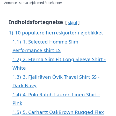
Annonce i samarbejde med PriceRunner
Indholdsfortegnelse
skjul
1)
10 populære herreskjorter i øjeblikket
1.1)
1. Selected Homme Slim
Performance shirt LS
1.2)
2. Eterna Slim Fit Long Sleeve Shirt -
White
1.3)
3. Fjällräven Övik Travel Shirt SS -
Dark Navy
1.4)
4. Polo Ralph Lauren Linen Shirt -
Pink
1.5)
5. Carhartt OakBrown Rugged Flex