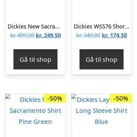
Dickies New Sacramento Shirt Red
Dickies WS576 Short Sleeve Shirt Slim Fit Dark Navy
Den
Den
Den
De
kr.
499,00
kr.
249,50
kr.
349,00
kr.
174,50
oprindelige
aktuelle
oprindelige
aktu
pris
pris
pris
pris
Gå til shop
Gå til shop
var:
er:
var:
er:
kr. 499,00.
kr. 249,50.
kr. 349,00.
kr. 
-50%
-50%