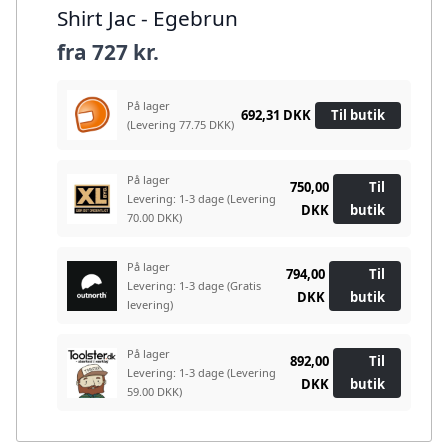
Shirt Jac - Egebrun
fra
727 kr.
På lager
692,31 DKK
Til butik
(Levering 77.75 DKK)
På lager
750,00
Til
Levering: 1-3 dage
(Levering
DKK
butik
70.00 DKK)
På lager
794,00
Til
Levering: 1-3 dage
(Gratis
DKK
butik
levering)
På lager
892,00
Til
Levering: 1-3 dage
(Levering
DKK
butik
59.00 DKK)