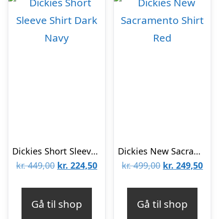
Dickies Short Sleeve Shirt Dark Navy
Dickies New Sacramento Shirt Red
Den
Den
Den
De
kr.
449,00
kr.
224,50
kr.
499,00
kr.
249,50
oprindelige
aktuelle
oprindelige
aktu
pris
pris
pris
pris
Gå til shop
Gå til shop
var:
er:
var:
er: