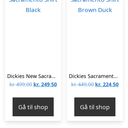
Dickies New Sacramento Shirt Black
Dickies Sacramento Shirt Brown Duck
Den
Den
Den
De
kr.
499,00
kr.
249,50
kr.
449,00
kr.
224,50
oprindelige
aktuelle
oprindelige
aktu
pris
pris
pris
pris
Gå til shop
Gå til shop
var:
er:
var:
er:
kr. 499,00.
kr. 249,50.
kr. 449,00.
kr. 