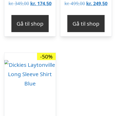
Den
Den
Den
De
kr.
349,00
kr.
174,50
kr.
499,00
kr.
249,50
oprindelige
aktuelle
oprindelige
aktu
pris
pris
pris
pris
Gå til shop
Gå til shop
var:
er:
var:
er:
kr. 349,00.
kr. 174,50.
kr. 499,00.
kr. 
-50%