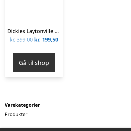
Dickies Laytonville Long Sleeve Shirt Blue
Den
Den
kr.
399,00
kr.
199,50
oprindelige
aktuelle
pris
pris
Gå til shop
var:
er:
kr. 399,00.
kr. 199,50.
Varekategorier
Produkter
Filtrer efter