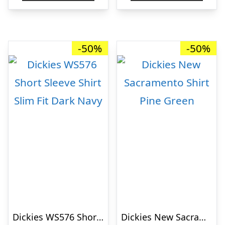
kr. 449,00.
kr. 224,50.
kr. 499,00.
kr. 
-50%
-50%
Dickies WS576 Short Sleeve Shirt Slim Fit Dark Navy
Dickies New Sacramento Shirt Pine Green