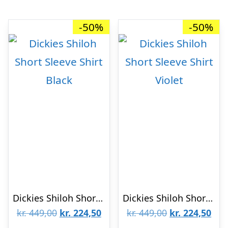
-50%
-50%
Dickies Shiloh Short Sleeve Shirt Black
Dickies Shiloh Short Sleeve Shirt Violet
Den
Den
Den
De
kr.
449,00
kr.
224,50
kr.
449,00
kr.
224,50
oprindelige
aktuelle
oprindelige
aktu