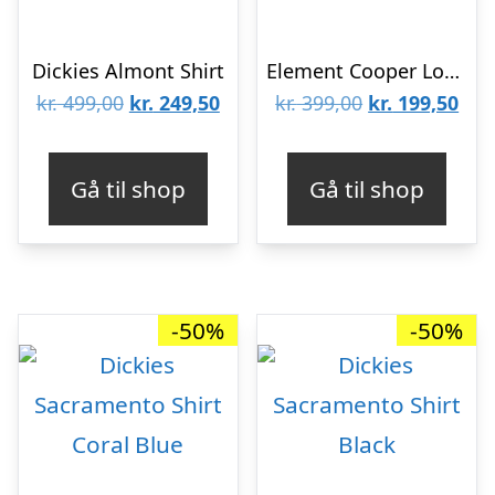
Dickies Almont Shirt
Element Cooper Long Sleeve Shirt Indigo Blue
Den
Den
Den
De
kr.
499,00
kr.
249,50
kr.
399,00
kr.
199,50
oprindelige
aktuelle
oprindelige
aktu
pris
pris
pris
pris
Gå til shop
Gå til shop
var:
er:
var:
er:
kr. 499,00.
kr. 249,50.
kr. 399,00.
kr. 
-50%
-50%