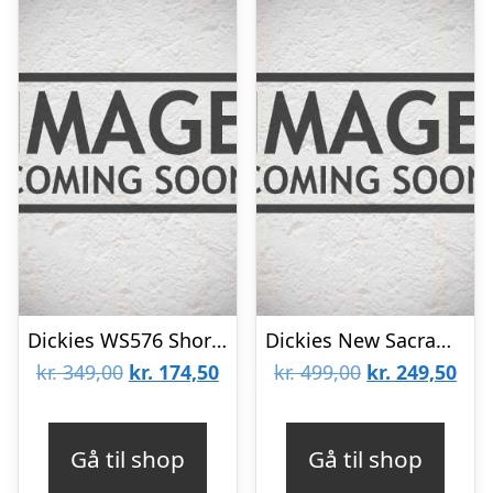
Dickies WS576 Short Sleeve Shirt Slim Fit Dark Navy
Dickies New Sacramento Shirt Pine Green
Den
Den
Den
De
kr.
349,00
kr.
174,50
kr.
499,00
kr.
249,50
oprindelige
aktuelle
oprindelige
aktu
pris
pris
pris
pris
Gå til shop
Gå til shop
var:
er:
var:
er: