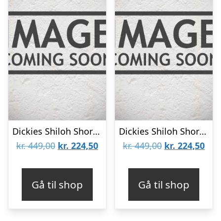
Dickies Shiloh Short Sleeve Shirt Black
Dickies Shiloh Short Sleeve Shirt Violet
Den
Den
Den
De
kr.
449,00
kr.
224,50
kr.
449,00
kr.
224,50
oprindelige
aktuelle
oprindelige
aktu
pris
pris
pris
pris
Gå til shop
Gå til shop
var:
er:
var:
er:
kr. 449,00.
kr. 224,50.
kr. 449,00.
kr. 