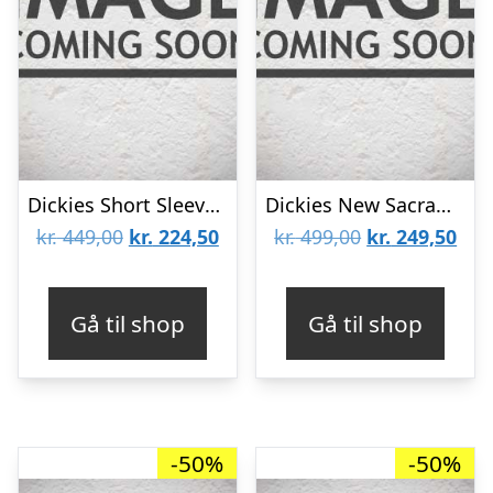
Dickies Short Sleeve Shirt Dark Navy
Dickies New Sacramento Shirt Red
Den
Den
Den
De
kr.
449,00
kr.
224,50
kr.
499,00
kr.
249,50
oprindelige
aktuelle
oprindelige
aktu
pris
pris
pris
pris
Gå til shop
Gå til shop
var:
er:
var:
er:
kr. 449,00.
kr. 224,50.
kr. 499,00.
kr. 
-50%
-50%