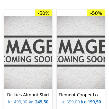
-50%
-50%
Dickies Almont Shirt
Element Cooper Long Sleeve Shirt Indigo Blue
Den
Den
Den
De
kr.
499,00
kr.
249,50
kr.
399,00
kr.
199,50
oprindelige
aktuelle
oprindelige
aktu