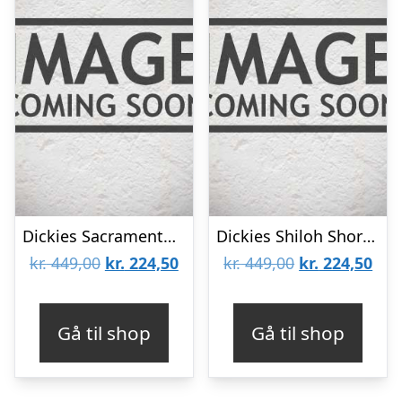
Dickies Sacramento Shirt Black
Dickies Shiloh Short Sleeve Shirt Black
Den
Den
Den
De
kr.
449,00
kr.
224,50
kr.
449,00
kr.
224,50
oprindelige
aktuelle
oprindelige
aktu
pris
pris
pris
pris
Gå til shop
Gå til shop
var:
er:
var:
er:
kr. 449,00.
kr. 224,50.
kr. 449,00.
kr. 