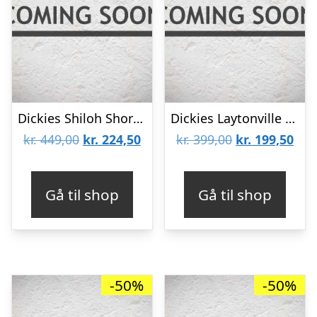
Dickies Shiloh Short Sleeve Shirt Violet
Dickies Laytonville Long Sleeve Shirt Blue
Den
Den
Den
De
kr.
449,00
kr.
224,50
kr.
399,00
kr.
199,50
oprindelige
aktuelle
oprindelige
aktu
pris
pris
pris
pris
Gå til shop
Gå til shop
var:
er:
var:
er:
kr. 449,00.
kr. 224,50.
kr. 399,00.
kr. 
-50%
-50%