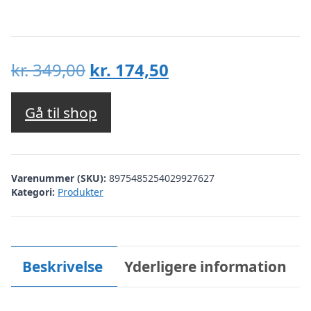
Den
Den
kr.
349,00
kr.
174,50
oprindelige
aktuelle
pris
pris
Gå til shop
var:
er:
kr. 349,00.
kr. 174,50.
Varenummer (SKU):
8975485254029927627
Kategori:
Produkter
Beskrivelse
Yderligere information