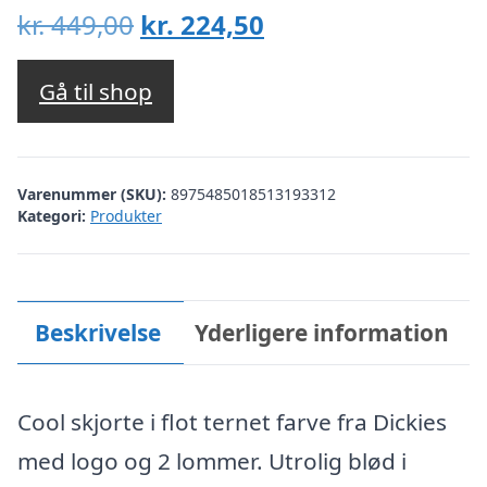
Den
Den
kr.
449,00
kr.
224,50
oprindelige
aktuelle
pris
pris
Gå til shop
var:
er:
kr. 449,00.
kr. 224,50.
Varenummer (SKU):
8975485018513193312
Kategori:
Produkter
Beskrivelse
Yderligere information
Cool skjorte i flot ternet farve fra Dickies
med logo og 2 lommer. Utrolig blød i