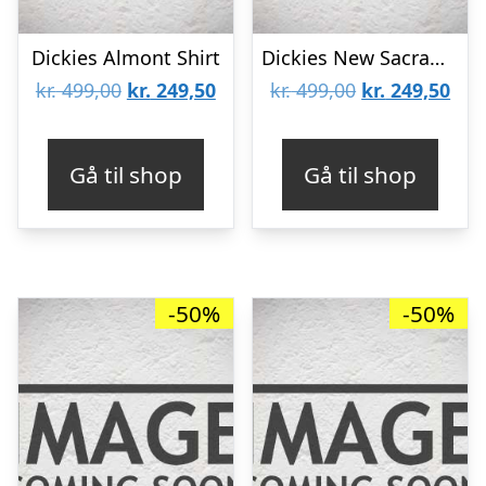
Dickies Almont Shirt
Dickies New Sacramento Shirt Red
Den
Den
Den
De
kr.
499,00
kr.
249,50
kr.
499,00
kr.
249,50
oprindelige
aktuelle
oprindelige
aktu
pris
pris
pris
pris
Gå til shop
Gå til shop
var:
er:
var:
er:
kr. 499,00.
kr. 249,50.
kr. 499,00.
kr. 
-50%
-50%