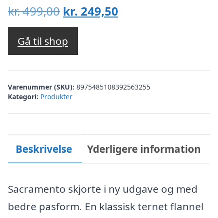
Den
Den
kr.
499,00
kr.
249,50
oprindelige
aktuelle
pris
pris
Gå til shop
var:
er:
kr. 499,00.
kr. 249,50.
Varenummer (SKU):
8975485108392563255
Kategori:
Produkter
Beskrivelse
Yderligere information
Sacramento skjorte i ny udgave og med
bedre pasform. En klassisk ternet flannel