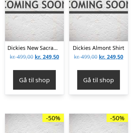
Dickies New Sacramento Shirt Pine Green
Dickies Almont Shirt
Den
Den
Den
De
kr.
499,00
kr.
249,50
kr.
499,00
kr.
249,50
oprindelige
aktuelle
oprindelige
aktu
pris
pris
pris
pris
Gå til shop
Gå til shop
var:
er:
var:
er:
kr. 499,00.
kr. 249,50.
kr. 499,00.
kr. 
-50%
-50%