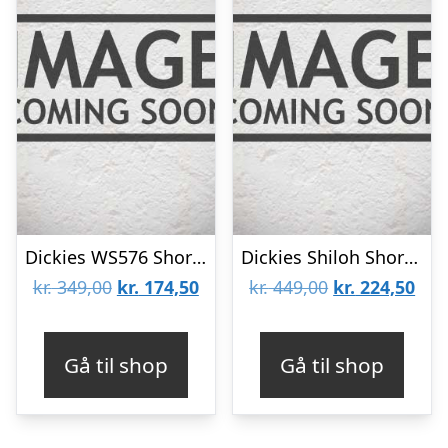
Dickies WS576 Short Sleeve Shirt Slim Fit Dark Navy
Dickies Shiloh Short Sleeve Shirt Black
Den
Den
Den
De
kr.
349,00
kr.
174,50
kr.
449,00
kr.
224,50
oprindelige
aktuelle
oprindelige
aktu
pris
pris
pris
pris
Gå til shop
Gå til shop
var:
er:
var:
er:
kr. 349,00.
kr. 174,50.
kr. 449,00.
kr. 