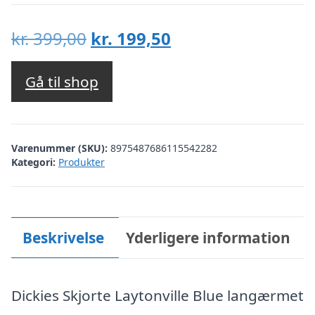
Den
Den
kr.
399,00
kr.
199,50
oprindelige
aktuelle
pris
pris
Gå til shop
var:
er:
kr. 399,00.
kr. 199,50.
Varenummer (SKU):
8975487686115542282
Kategori:
Produkter
Beskrivelse
Yderligere information
Dickies Skjorte Laytonville Blue langærmet